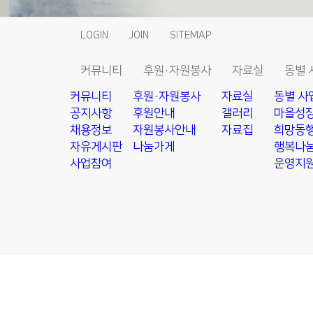
LOGIN
JOIN
SITEMAP
커뮤니티
후원·자원봉사
자료실
동별 
커뮤니티
후원·자원봉사
자료실
동별 사
공지사항
후원안내
갤러리
마을성장
채용정보
자원봉사안내
자료집
희망동행
자유게시판
나눔가게
행복나눔
사업참여
운영지