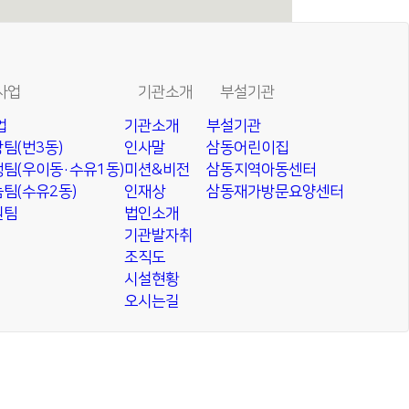
사업
기관소개
부설기관
업
기관소개
부설기관
팀(번3동)
인사말
삼동어린이집
팀(우이동·수유1동)
미션&비전
삼동지역아동센터
팀(수유2동)
인재상
삼동재가방문요양센터
원팀
법인소개
기관발자취
조직도
시설현황
오시는길