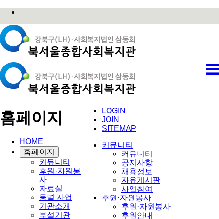
LOGIN
홈페이지
JOIN
SITEMAP
HOME
커뮤니티
홈페이지
커뮤니티
커뮤니티
공지사항
후원·자원봉
채용정보
사
자유게시판
자료실
사업참여
동별 사업
후원·자원봉사
기관소개
후원·자원봉사
부설기관
후원안내