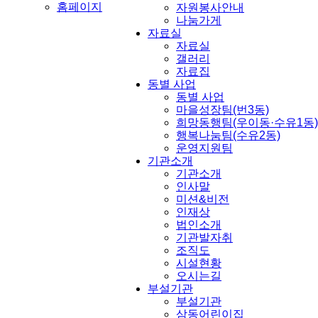
홈페이지
자원봉사안내
나눔가게
자료실
자료실
갤러리
자료집
동별 사업
동별 사업
마을성장팀(번3동)
희망동행팀(우이동·수유1동)
행복나눔팀(수유2동)
운영지원팀
기관소개
기관소개
인사말
미션&비전
인재상
법인소개
기관발자취
조직도
시설현황
오시는길
부설기관
부설기관
삼동어린이집