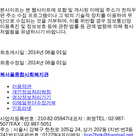
본사이트는 본 웹사이트에 포함 및 게시된 이메일 주소가 전자우
편 주소 수집 프로그램이나 그 밖의 기술적 장치를 이용하여 무
단으로 수집되는 것을 거부하며, 이를 위반할 경우 정보통신망
이용촉진 및 정보보호 등에 관한 법률 등 관계 법령에 의해 형사
처벌됨을 유념하시기 바랍니다.
최초게시일 : 2014년 06월 01일
최종수정일 : 2014년 06월 01일
북서울종합사회복지관
이용약관
개인정보처리방침
영상정보처리기기
이메일무단수집거부
인트라넷
사업자등록번호 : 210-82-05947
대표자 : 최명
TEL : 02-987-
5077
FAX : 02-987-5051
주소 : 서울시 강북구 한천로 105길 24, 상가 202동 (지번:번3동
241번지)
우편번호 : 01229
대표이메일 :
bun2bok@hanmail.net