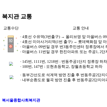
복지관 교통
교통수단
교통 안내
∙ 4호선 수유역(3번출구) → 올리브영 앞 마을버스 09
∙ 4호선 미아사거리역(1번 출구) → 롯데백화점 앞 마을
∙ 마을버스 09번일 경우 번3동주민센터 정류장에서 
∙ 마을버스 11번일 경우 한진아파트 또는 주공1, 2
∙ 145번, 1111번, 1218번 : 번동주공1단지 정류장 하
∙ 100번, 147번 : 오현초등학교, 장월초등학교 하차
∙ 동부간선도로 석계역 방면 진출 후 번동주공2단지
∙ 내부순환도로 월곡 방면 진출 후 번동주공2단지아
북서울종합사회복지관