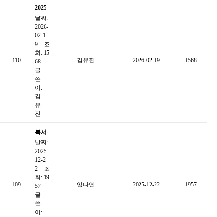
2025
날짜:
년 북
2026-
서울
02-1
종합
9
조
회: 15
사회
110
김유진
2026-02-19
1568
68
복지
글
관 이
쓴
이:
용자
김
대상
유
'복지
진
관 프
북서
로그
날짜:
울종
램 및
2025-
합사
이용
12-2
회복
2
조
만족
회: 19
지관
도 욕
109
임나연
2025-12-22
1957
57
2025
구 조
글
년 4
쓴
사' 보
이:
분기