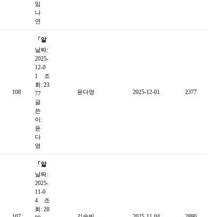
고서
임
웹진
공유
나
연
「알
날짜:
쓸신
2025-
잡」
12-0
12월
1
조
회: 23
카드
108
윤다영
2025-12-01
2377
77
뉴스
글
쓴
이:
윤
다
영
「알
날짜:
쓸신
2025-
잡」
11-0
11월
4
조
회: 28
카드
107
김솔빈
2025-11-04
2890