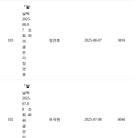
「알
날짜:
쓸신
2025-
잡」
08-0
8월
7
조
회: 38
카드
103
정연호
2025-08-07
3816
16
뉴스
글
쓴
이:
정
연
호
「알
날짜:
쓸신
2025-
잡」
07-0
7월
8
조
회: 40
카드
102
유국현
2025-07-08
4046
46
뉴스
글
쓴
이: