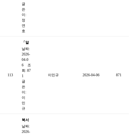
글
쓴
이:
정
연
호
「알
날짜:
쓸신
2026-
잡」
04-0
4월
6
조
회: 87
자료
113
이민규
2026-04-06
871
1
글
쓴
이:
이
민
규
북서
날짜:
울종
2026-
합사