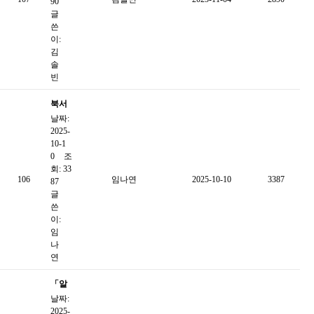
90
뉴스
글
쓴
이:
김
솔
빈
북서
날짜:
울종
2025-
합사
10-1
회복
0
조
회: 33
지관
106
임나연
2025-10-10
3387
87
2025
글
년 3
쓴
이:
분기
임
웹진
나
연
「알
날짜:
쓸신
2025-