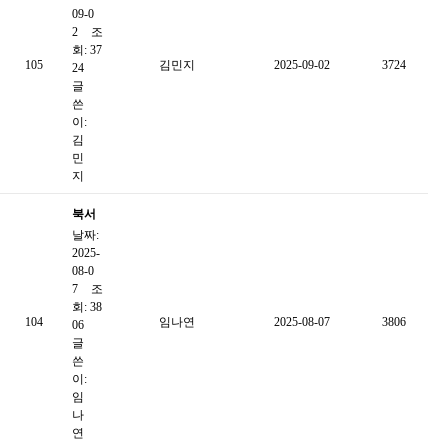
잡」
09-0
9월
2
조
회: 37
카드
105
김민지
2025-09-02
3724
24
뉴스
글
쓴
이:
김
민
지
북서
날짜:
울종
2025-
합사
08-0
회복
7
조
회: 38
지관
104
임나연
2025-08-07
3806
06
2025
글
년 2
쓴
이:
분기
임
웹진
나
연