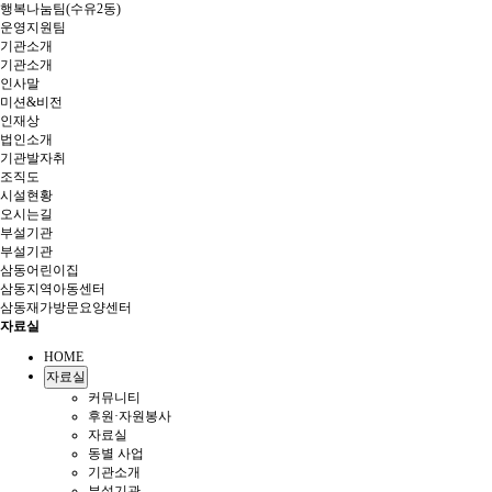
행복나눔팀(수유2동)
운영지원팀
기관소개
기관소개
인사말
미션&비전
인재상
법인소개
기관발자취
조직도
시설현황
오시는길
부설기관
부설기관
삼동어린이집
삼동지역아동센터
삼동재가방문요양센터
자료실
HOME
자료실
커뮤니티
후원·자원봉사
자료실
동별 사업
기관소개
부설기관