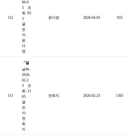
04-0
회복
3
조
회: 93
지관
112
윤다영
2026-04-03
933
3
2026
글
년 1
쓴
이:
분기
윤
웹진
다
영
「알
날짜:
쓸신
2026-
잡」
02-2
2월
3
조
회: 13
카드
111
전희지
2026-02-23
1365
65
뉴스
글
쓴
이:
전
희
지