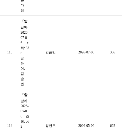
윤
웹진
다
영
「알
날짜:
쓸신
2026-
잡」
07-0
7월
6
조
회: 33
자료
115
김솔빈
2026-07-06
336
6
글
쓴
이:
김
솔
빈
「알
날짜:
쓸신
2026-
잡」
05-0
5월
6
조
회: 66
자료
114
정연호
2026-05-06
662
2