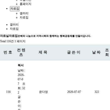
홈페이지
자료집
갤러리
자료집
갤러리
자료집
자료실
자료집
은혜와 나눔으로 지역사회와 함께하는 행복공동체를 만들어갑니다.
Total 116건
1 페이지
컨텐
조
번호
제목
글쓴이
날짜
츠
회
북서
날짜:
울종
2026-
합사
07-0
회복
7
조
회: 32
지관
116
윤다영
2026-07-07
322
2
2026
글
년 2
쓴
이:
분기