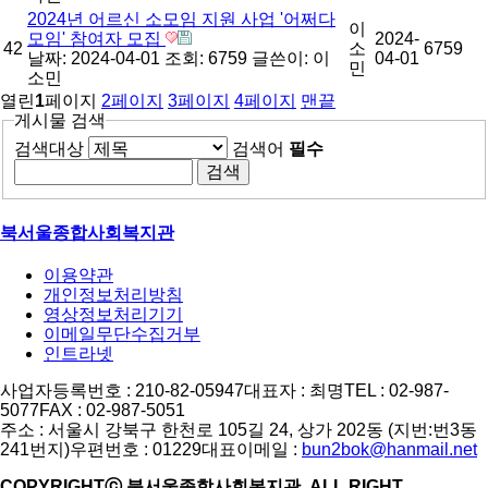
2024년 어르신 소모임 지원 사업 '어쩌다
이
모임' 참여자 모집
2024-
42
소
6759
날짜: 2024-04-01
조회: 6759
글쓴이:
이
04-01
민
소민
열린
1
페이지
2
페이지
3
페이지
4
페이지
맨끝
게시물 검색
검색대상
검색어
필수
북서울종합사회복지관
이용약관
개인정보처리방침
영상정보처리기기
이메일무단수집거부
인트라넷
사업자등록번호 : 210-82-05947
대표자 : 최명
TEL : 02-987-
5077
FAX : 02-987-5051
주소 : 서울시 강북구 한천로 105길 24, 상가 202동 (지번:번3동
241번지)
우편번호 : 01229
대표이메일 :
bun2bok@hanmail.net
COPYRIGHTⓒ 북서울종합사회복지관. ALL RIGHT