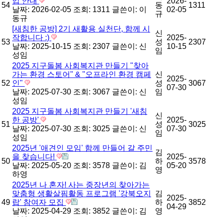
업 안내
2026-
54
동
1311
날짜: 2026-02-05
조회: 1311
글쓴이:
이
02-05
규
동규
[새침한 공방] 2기 새활용 실천단, 함께 시
신
작합니다 :)
2025-
53
성
2307
날짜: 2025-10-15
조회: 2307
글쓴이:
신
10-15
임
성임
2025 지구돌봄 사회복지관 만들기 "찾아
가는 환경 스토어" & "오프라인 환경 캠페
신
2025-
52
인"
성
3067
07-30
날짜: 2025-07-30
조회: 3067
글쓴이:
신
임
성임
2025 지구돌봄 사회복지관 만들기 '새침
신
한 공방'
2025-
51
성
3025
날짜: 2025-07-30
조회: 3025
글쓴이:
신
07-30
임
성임
2025년 '애견인 모임' 함께 만들어 갈 주민
김
을 찾습니다!
2025-
50
하
3578
날짜: 2025-05-20
조회: 3578
글쓴이:
김
05-20
영
하영
2025년 나 혼자! 사는 중장년의 찾아가는
맞춤형 생활살핌활동 프로그램 '강북오지
김
2025-
49
랍' 참여자 모집
하
3852
04-29
날짜: 2025-04-29
조회: 3852
글쓴이:
김
영