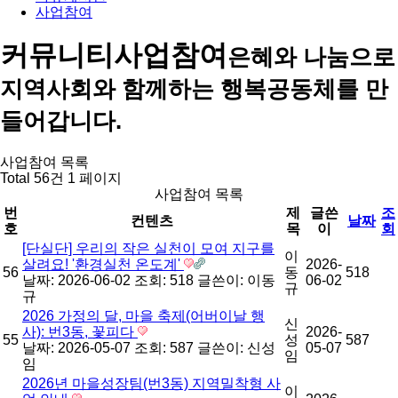
사업참여
커뮤니티
사업참여
은혜와 나눔으로
지역사회와 함께하는 행복공동체를 만
들어갑니다.
사업참여 목록
Total 56건
1 페이지
사업참여 목록
번
제
글쓴
조
컨텐츠
날짜
호
목
이
회
[단실단] 우리의 작은 실천이 모여 지구를
이
살려요! '환경실천 온도계'
2026-
56
동
518
날짜: 2026-06-02
조회: 518
글쓴이:
이동
06-02
규
규
2026 가정의 달, 마을 축제(어버이날 행
신
사): 번3동, 꽃피다
2026-
55
성
587
날짜: 2026-05-07
조회: 587
글쓴이:
신성
05-07
임
임
2026년 마을성장팀(번3동) 지역밀착형 사
이