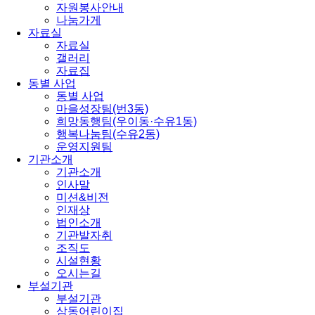
자원봉사안내
나눔가게
자료실
자료실
갤러리
자료집
동별 사업
동별 사업
마을성장팀(번3동)
희망동행팀(우이동·수유1동)
행복나눔팀(수유2동)
운영지원팀
기관소개
기관소개
인사말
미션&비전
인재상
법인소개
기관발자취
조직도
시설현황
오시는길
부설기관
부설기관
삼동어린이집