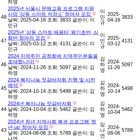
하영
2025년 서울시 문해교육 프로그램 지원
이
사업 '삼동 스마트 저장소' 참여자 모집
2025-
48
민
3833
날짜: 2025-04-16
조회: 3833
글쓴이:
이
04-16
규
민규
2025년 '삼동 스마트 배움터' 왕기초반, 심
이
화반 참여자 모집
2025-
47
민
4131
날짜: 2025-03-12
조회: 4131
글쓴이:
이
03-12
규
민규
2024 지역주민 공청회에 지역주민분들을
김
초대합니다!
2024-
46
하
5097
날짜: 2024-11-26
조회: 5097
글쓴이:
김
11-26
영
하영
2024 복지나눔 젓갈바자회 진행 및 사전
김
예약
2024-
45
하
5498
날짜: 2024-10-14
조회: 5498
글쓴이:
김
10-14
영
하영
2024년 복지나눔 젓갈바자회
김
2024-
44
날짜: 2024-10-04
조회: 5462
글쓴이:
김
하
5462
10-04
하영
영
2024년 청년 지역사회 복귀 프로그램 '청
임
년 up' 참여자 모집
2024-
43
나
5789
날짜: 2024-08-06
조회: 5789
글쓴이:
임
08-06
연
나연